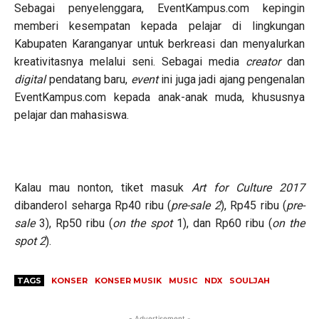
Sebagai penyelenggara, EventKampus.com kepingin
memberi kesempatan kepada pelajar di lingkungan
Kabupaten Karanganyar untuk berkreasi dan menyalurkan
kreativitasnya melalui seni. Sebagai media
creator
dan
digital
pendatang baru,
event
ini juga jadi ajang pengenalan
EventKampus.com kepada anak-anak muda, khususnya
pelajar dan mahasiswa.
Kalau mau nonton, tiket masuk
Art for Culture 2017
dibanderol seharga Rp40 ribu (
pre-sale 2
), Rp45 ribu (
pre-
sale
3), Rp50 ribu (
on the spot
1), dan Rp60 ribu (
on the
spot 2
).
TAGS
KONSER
KONSER MUSIK
MUSIC
NDX
SOULJAH
- Advertisement -