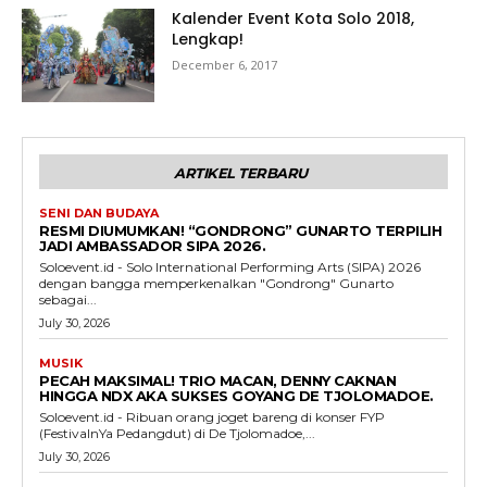
Kalender Event Kota Solo 2018,
Lengkap!
December 6, 2017
ARTIKEL TERBARU
SENI DAN BUDAYA
RESMI DIUMUMKAN! “GONDRONG” GUNARTO TERPILIH
JADI AMBASSADOR SIPA 2026.
Soloevent.id - Solo International Performing Arts (SIPA) 2026
dengan bangga memperkenalkan "Gondrong" Gunarto
sebagai...
July 30, 2026
MUSIK
PECAH MAKSIMAL! TRIO MACAN, DENNY CAKNAN
HINGGA NDX AKA SUKSES GOYANG DE TJOLOMADOE.
Soloevent.id - Ribuan orang joget bareng di konser FYP
(FestivalnYa Pedangdut) di De Tjolomadoe,...
July 30, 2026