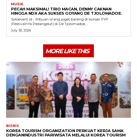
MUSIK
PECAH MAKSIMAL! TRIO MACAN, DENNY CAKNAN
HINGGA NDX AKA SUKSES GOYANG DE TJOLOMADOE.
Soloevent.id - Ribuan orang joget bareng di konser FYP
(FestivalnYa Pedangdut) di De Tjolomadoe,...
July 30, 2026
MORE LIKE THIS
BISNIS
KOREA TOURISM ORGANIZATION PERKUAT KERJA SAMA
DENGANINDUSTRI PARIWISATA MELALUI KOREA TOURISM