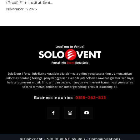
SoloEvent I Portal Info Event Kota Solo, adalah media online yang secara khusus menyajikan
informasi tentang berbagai penyelenggaraan event di kota Solo dan kawasan greater Solo Raya;
baik berupa event musik, film, seni dan budaya, maupun event-event komunikasi pemasaran
seperti pameran, seminar, consumer gathering, product launching, dll.
Business inquiries :
0818-263-823
© Copyright - SOLOEVENT by Rp.7,- Communications