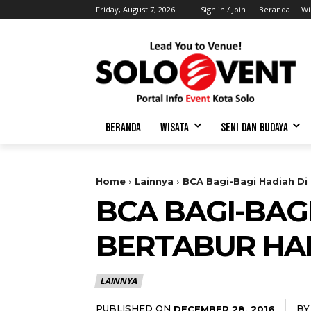
Friday, August 7, 2026
Sign in / Join
Beranda
Wi
BERANDA
WISATA
SENI DAN BUDAYA
Home
Lainnya
BCA Bagi-Bagi Hadiah Di
BCA BAGI-BAG
BERTABUR HA
LAINNYA
PUBLISHED ON
BY
DECEMBER 28, 2016