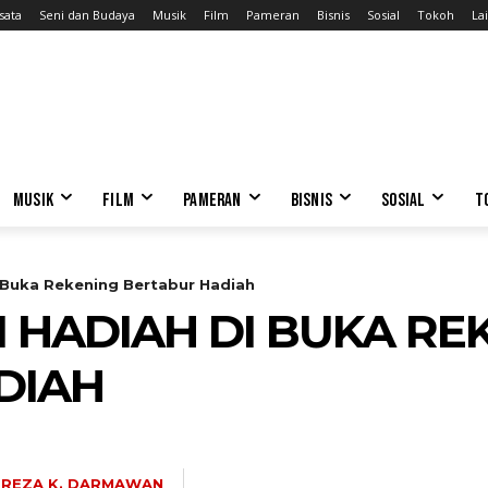
sata
Seni dan Budaya
Musik
Film
Pameran
Bisnis
Sosial
Tokoh
Lai
MUSIK
FILM
PAMERAN
BISNIS
SOSIAL
T
 Buka Rekening Bertabur Hadiah
I HADIAH DI BUKA RE
DIAH
REZA K. DARMAWAN