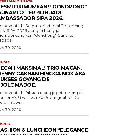
ENI DAN BUDAYA
RESMI DIUMUMKAN! “GONDRONG”
GUNARTO TERPILIH JADI
AMBASSADOR SIPA 2026.
oloevent.id - Solo International Performing
rts (SIPA) 2026 dengan bangga
emperkenalkan "Gondrong" Gunarto
ebagai...
uly 30, 2026
USIK
PECAH MAKSIMAL! TRIO MACAN,
DENNY CAKNAN HINGGA NDX AKA
SUKSES GOYANG DE
TJOLOMADOE.
oloevent.id - Ribuan orang joget bareng di
onser FYP (FestivalnYa Pedangdut) di De
jolomadoe,...
uly 30, 2026
ISNIS
FASHION & LUNCHEON “ELEGANCE