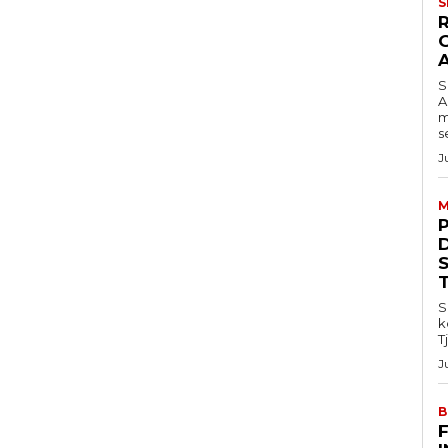
S
S
A
m
s
J
M
S
k
T
J
B