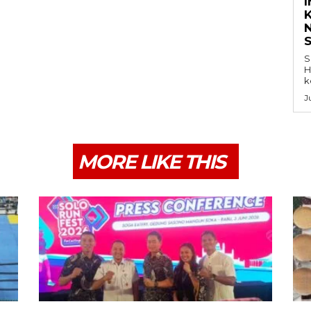
K
S
H
k
J
MORE LIKE THIS