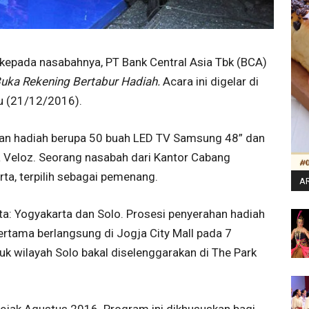
kepada nasabahnya, PT Bank Central Asia Tbk (BCA)
uka Rekening Bertabur Hadiah.
Acara ini digelar di
bu (21/12/2016).
an hadiah berupa 50 buah LED TV Samsung 48” dan
a Veloz. Seorang nasabah dari Kantor Cabang
a, terpilih sebagai pemenang.
AR
ta: Yogyakarta dan Solo. Prosesi penyerahan hadiah
pertama berlangsung di Jogja City Mall pada 7
 wilayah Solo bakal diselenggarakan di The Park
sejak Agustus 2016. Program ini dikhususkan bagi