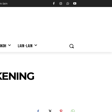
n-lain
OKOH
LAIN-LAIN
KENING