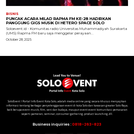
SoloEvent I Portal Info Event Kota Solo, adalah media online yang secara khusus menyajikan
informasi tentang berbagai penyelenggaraan event di kota Solo dan kawasan greater Solo Raya;
baik berupa event musik, film, seni dan budaya, maupun event-event komunikasi pemasaran
seperti pameran, seminar, consumer gathering, product launching, dll.
Business inquiries :
0818-263-823