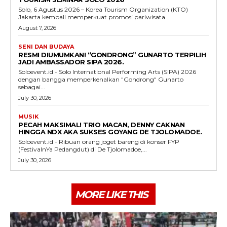
Solo, 6 Agustus 2026 – Korea Tourism Organization (KTO)
Jakarta kembali memperkuat promosi pariwisata...
August 7, 2026
SENI DAN BUDAYA
RESMI DIUMUMKAN! “GONDRONG” GUNARTO TERPILIH
JADI AMBASSADOR SIPA 2026.
Soloevent.id - Solo International Performing Arts (SIPA) 2026
dengan bangga memperkenalkan "Gondrong" Gunarto
sebagai...
July 30, 2026
MUSIK
PECAH MAKSIMAL! TRIO MACAN, DENNY CAKNAN
HINGGA NDX AKA SUKSES GOYANG DE TJOLOMADOE.
Soloevent.id - Ribuan orang joget bareng di konser FYP
(FestivalnYa Pedangdut) di De Tjolomadoe,...
July 30, 2026
MORE LIKE THIS