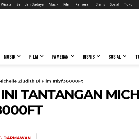
Wisata
Seni dan Budaya
Musik
Film
Pameran
Bisnis
Sosial
Tokoh
MUSIK
FILM
PAMERAN
BISNIS
SOSIAL
T
ichelle Ziudith Di Film #Ilyf38000Ft
 INI TANTANGAN MICH
38000FT
K. DARMAWAN