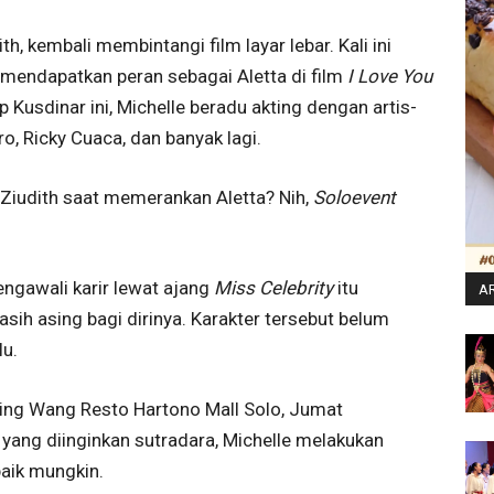
th, kembali membintangi film layar lebar. Kali ini
 mendapatkan peran sebagai Aletta di film
I Love You
 Kusdinar ini, Michelle beradu akting dengan artis-
ro, Ricky Cuaca, dan banyak lagi.
 Ziudith saat memerankan Aletta? Nih,
Soloevent
engawali karir lewat ajang
Miss Celebrity
itu
AR
ih asing bagi dirinya. Karakter tersebut belum
lu.
 Xing Wang Resto Hartono Mall Solo, Jumat
yang diinginkan sutradara, Michelle melakukan
aik mungkin.