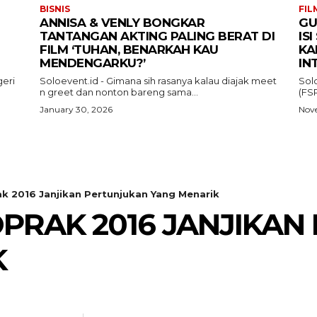
BISNIS
FIL
ANNISA & VENLY BONGKAR
GU
TANTANGAN AKTING PALING BERAT DI
IS
FILM ‘TUHAN, BENARKAH KAU
KA
MENDENGARKU?’
IN
eri
Soloevent.id - Gimana sih rasanya kalau diajak meet
Sol
n greet dan nonton bareng sama...
(FSR
January 30, 2026
Nove