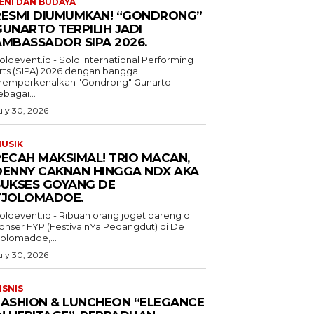
ENI DAN BUDAYA
RESMI DIUMUMKAN! “GONDRONG”
GUNARTO TERPILIH JADI
AMBASSADOR SIPA 2026.
oloevent.id - Solo International Performing
rts (SIPA) 2026 dengan bangga
emperkenalkan "Gondrong" Gunarto
ebagai...
uly 30, 2026
USIK
PECAH MAKSIMAL! TRIO MACAN,
DENNY CAKNAN HINGGA NDX AKA
SUKSES GOYANG DE
TJOLOMADOE.
oloevent.id - Ribuan orang joget bareng di
onser FYP (FestivalnYa Pedangdut) di De
jolomadoe,...
uly 30, 2026
ISNIS
FASHION & LUNCHEON “ELEGANCE