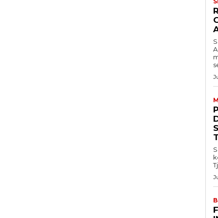
S
S
A
m
s
J
M
S
k
T
J
B