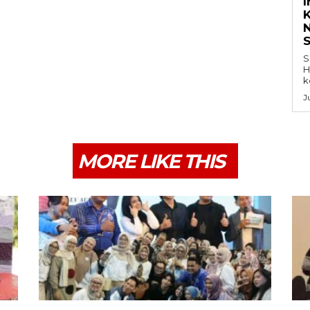
K
S
H
k
J
MORE LIKE THIS