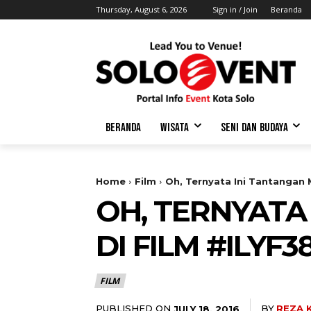
Thursday, August 6, 2026
Sign in / Join
Beranda
BERANDA
WISATA
SENI DAN BUDAYA
Home
Film
Oh, Ternyata Ini Tantangan M
OH, TERNYATA
DI FILM #ILYF
FILM
PUBLISHED ON
BY
REZA 
JULY 18, 2016