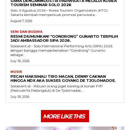
SAMA DENGANINDUSTRI PARIWISATA MELALUI KOREA
TOURISM SEMINAR SOLO 2026
Solo, 6 Agustus 2026 – Korea Tourism Organization (KTO)
Jakarta kembali memperkuat promosi pariwisata...
August 7, 2026
SENI DAN BUDAYA
RESMI DIUMUMKAN! “GONDRONG” GUNARTO TERPILIH
JADI AMBASSADOR SIPA 2026.
Soloevent.id - Solo International Performing Arts (SIPA) 2026
dengan bangga memperkenalkan "Gondrong" Gunarto
sebagai...
July 30, 2026
MUSIK
PECAH MAKSIMAL! TRIO MACAN, DENNY CAKNAN
HINGGA NDX AKA SUKSES GOYANG DE TJOLOMADOE.
Soloevent.id - Ribuan orang joget bareng di konser FYP
(FestivalnYa Pedangdut) di De Tjolomadoe,...
July 30, 2026
MORE LIKE THIS