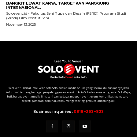
SoloEvent I Portal Info Event Kota Solo, adalah media online yang secara khusus menyajikan
informasi tentang berbagai penyelenggaraan event di kota Solo dan kawasan greater Solo Raya;
baik berupa event musik, film, seni dan budaya, maupun event-event komunikasi pemasaran
seperti pameran, seminar, consumer gathering, product launching, dll.
Business inquiries :
0818-263-823