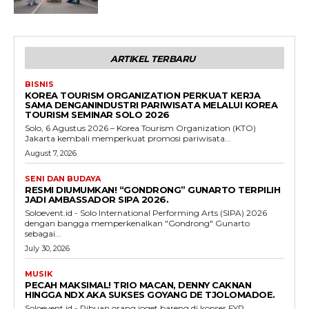
ARTIKEL TERBARU
BISNIS
KOREA TOURISM ORGANIZATION PERKUAT KERJA
SAMA DENGANINDUSTRI PARIWISATA MELALUI KOREA
TOURISM SEMINAR SOLO 2026
Solo, 6 Agustus 2026 – Korea Tourism Organization (KTO)
Jakarta kembali memperkuat promosi pariwisata...
August 7, 2026
SENI DAN BUDAYA
RESMI DIUMUMKAN! “GONDRONG” GUNARTO TERPILIH
JADI AMBASSADOR SIPA 2026.
Soloevent.id - Solo International Performing Arts (SIPA) 2026
dengan bangga memperkenalkan "Gondrong" Gunarto
sebagai...
July 30, 2026
MUSIK
PECAH MAKSIMAL! TRIO MACAN, DENNY CAKNAN
HINGGA NDX AKA SUKSES GOYANG DE TJOLOMADOE.
Soloevent.id - Ribuan orang joget bareng di konser FYP