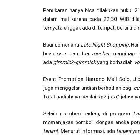
Penukaran hanya bisa dilakukan pukul 2
dalam mal karena pada 22.30 WIB dila
ternyata enggak ada di tempat, berarti di
Bagi pemenang
Late Night Shopping,
Har
buah kaos dan dua
voucher
menginap di
ada
gimmick-gimmick
yang berhadiah
vo
Event Promotion Hartono Mall Solo, Ji
juga menggelar undian berhadiah bagi
cu
Total hadiahnya senilai Rp2 juta,” jelasny
Selain memberi hadiah, di program
La
memanjakan pembeli dengan aneka poton
tenant.
Menurut informasi, ada
tenant
ya