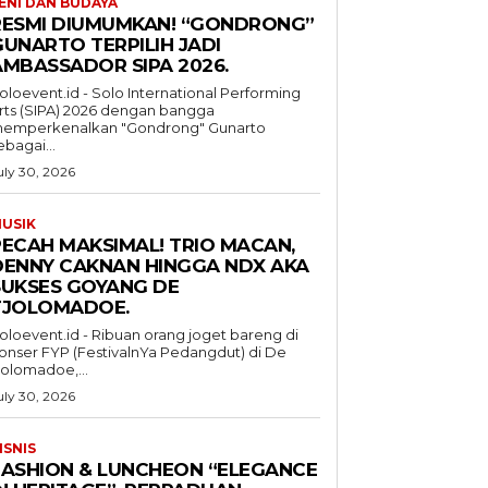
ENI DAN BUDAYA
RESMI DIUMUMKAN! “GONDRONG”
GUNARTO TERPILIH JADI
AMBASSADOR SIPA 2026.
oloevent.id - Solo International Performing
rts (SIPA) 2026 dengan bangga
emperkenalkan "Gondrong" Gunarto
ebagai...
uly 30, 2026
USIK
PECAH MAKSIMAL! TRIO MACAN,
DENNY CAKNAN HINGGA NDX AKA
SUKSES GOYANG DE
TJOLOMADOE.
oloevent.id - Ribuan orang joget bareng di
onser FYP (FestivalnYa Pedangdut) di De
jolomadoe,...
uly 30, 2026
ISNIS
FASHION & LUNCHEON “ELEGANCE