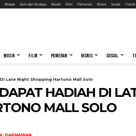
Wisata
Seni dan Budaya
Musik
Film
Pameran
Bisnis
Sosial
Tokoh
MUSIK
FILM
PAMERAN
BISNIS
SOSIAL
T
 Di Late Night Shopping Hartono Mall Solo
 DAPAT HADIAH DI LA
RTONO MALL SOLO
 K. DARMAWAN