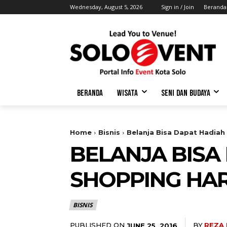
Wednesday, August 5, 2026
Sign in / Join
Beranda
BERANDA
WISATA
SENI DAN BUDAYA
Home
Bisnis
Belanja Bisa Dapat Hadiah
BELANJA BISA
SHOPPING HA
BISNIS
PUBLISHED ON
BY
REZA
JUNE 25, 2016