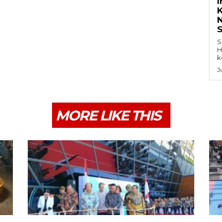
K
S
H
k
J
MORE LIKE THIS