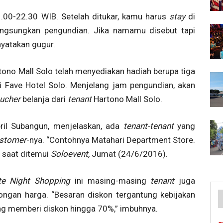
1.00-22.30 WIB. Setelah ditukar, kamu harus
stay
di
ngsungkan pengundian. Jika namamu disebut tapi
nyatakan gugur.
tono Mall Solo telah menyediakan hadiah berupa tiga
 Fave Hotel Solo. Menjelang jam pengundian, akan
ucher
belanja dari
tenant
Hartono Mall Solo.
bril Subangun, menjelaskan, ada
tenant-tenant
yang
stomer
-nya. “Contohnya Matahari Department Store.
a saat ditemui
Soloevent,
Jumat (24/6/2016).
te Night Shopping
ini masing-masing
tenant
juga
gan harga. “Besaran diskon tergantung kebijakan
ng memberi diskon hingga 70%,” imbuhnya.