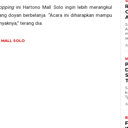
S
hopping
ini Hartono Mall Solo ingin lebih merangkul
ang doyan berbelanja. “Acara ini diharapkan mampu
yaknya,” terang dia.
S
A
m
s
 MALL SOLO
J
M
S
k
T
J
B