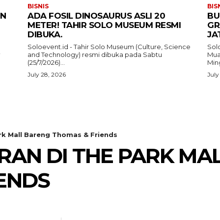
BISNIS
BIS
IN
ADA FOSIL DINOSAURUS ASLI 20
BU
METER! TAHIR SOLO MUSEUM RESMI
GR
DIBUKA.
JA
Soloevent.id - Tahir Solo Museum (Culture, Science
Solo
and Technology) resmi dibuka pada Sabtu
Mua
i
(25/7/2026)...
Ming
July 28, 2026
July