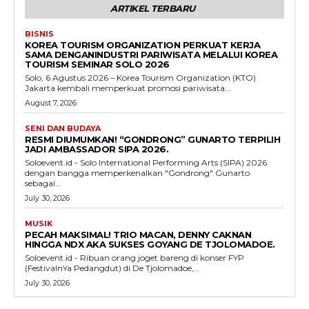
ARTIKEL TERBARU
BISNIS
KOREA TOURISM ORGANIZATION PERKUAT KERJA
SAMA DENGANINDUSTRI PARIWISATA MELALUI KOREA
TOURISM SEMINAR SOLO 2026
Solo, 6 Agustus 2026 – Korea Tourism Organization (KTO)
Jakarta kembali memperkuat promosi pariwisata...
August 7, 2026
SENI DAN BUDAYA
RESMI DIUMUMKAN! “GONDRONG” GUNARTO TERPILIH
JADI AMBASSADOR SIPA 2026.
Soloevent.id - Solo International Performing Arts (SIPA) 2026
dengan bangga memperkenalkan "Gondrong" Gunarto
sebagai...
July 30, 2026
MUSIK
PECAH MAKSIMAL! TRIO MACAN, DENNY CAKNAN
HINGGA NDX AKA SUKSES GOYANG DE TJOLOMADOE.
Soloevent.id - Ribuan orang joget bareng di konser FYP
(FestivalnYa Pedangdut) di De Tjolomadoe,...
July 30, 2026