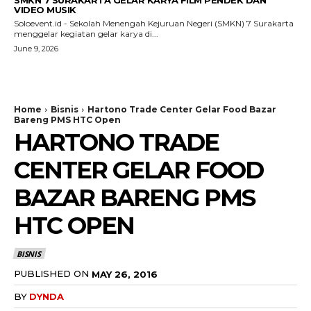
VIDEO MUSIK
Soloevent.id - Sekolah Menengah Kejuruan Negeri (SMKN) 7 Surakarta
menggelar kegiatan gelar karya di...
June 9, 2026