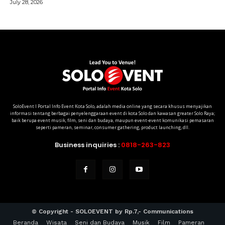
SoloEvent I Portal Info Event Kota Solo, adalah media online yang secara khusus menyajikan
informasi tentang berbagai penyelenggaraan event di kota Solo dan kawasan greater Solo Raya;
baik berupa event musik, film, seni dan budaya, maupun event-event komunikasi pemasaran
seperti pameran, seminar, consumer gathering, product launching, dll.
Business inquiries :
0818-263-823
© Copyright - SOLOEVENT by Rp.7,- Communications
Beranda
Wisata
Seni dan Budaya
Musik
Film
Pameran