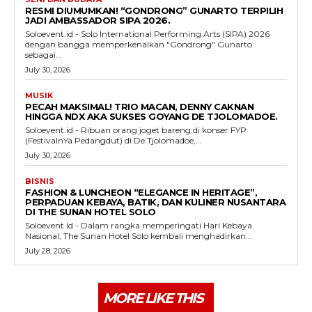
RESMI DIUMUMKAN! “GONDRONG” GUNARTO TERPILIH
JADI AMBASSADOR SIPA 2026.
Soloevent.id - Solo International Performing Arts (SIPA) 2026
dengan bangga memperkenalkan "Gondrong" Gunarto
sebagai...
July 30, 2026
MUSIK
PECAH MAKSIMAL! TRIO MACAN, DENNY CAKNAN
HINGGA NDX AKA SUKSES GOYANG DE TJOLOMADOE.
Soloevent.id - Ribuan orang joget bareng di konser FYP
(FestivalnYa Pedangdut) di De Tjolomadoe,...
July 30, 2026
BISNIS
FASHION & LUNCHEON “ELEGANCE IN HERITAGE”,
PERPADUAN KEBAYA, BATIK, DAN KULINER NUSANTARA
DI THE SUNAN HOTEL SOLO
Soloevent.Id - Dalam rangka memperingati Hari Kebaya
Nasional, The Sunan Hotel Solo kembali menghadirkan...
July 28, 2026
MORE LIKE THIS