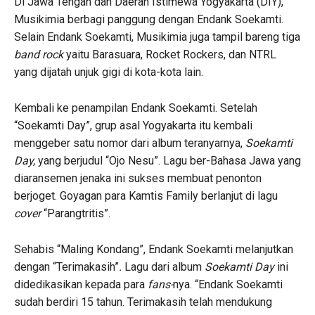
Di Jawa Tengah dan Daerah Istimewa Yogyakarta (DIY),
Musikimia berbagi panggung dengan Endank Soekamti.
Selain Endank Soekamti, Musikimia juga tampil bareng tiga
band rock
yaitu Barasuara, Rocket Rockers, dan NTRL
yang dijatah unjuk gigi di kota-kota lain.
Kembali ke penampilan Endank Soekamti. Setelah
“Soekamti Day”, grup asal Yogyakarta itu kembali
menggeber satu nomor dari album teranyarnya,
Soekamti
Day,
yang berjudul “Ojo Nesu”. Lagu ber-Bahasa Jawa yang
diaransemen jenaka ini sukses membuat penonton
berjoget. Goyagan para Kamtis Family berlanjut di lagu
cover
“Parangtritis”.
Sehabis “Maling Kondang”, Endank Soekamti melanjutkan
dengan “Terimakasih”
.
Lagu dari album
Soekamti Day
ini
didedikasikan kepada para
fans-
nya. “Endank Soekamti
sudah berdiri 15 tahun. Terimakasih telah mendukung