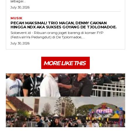
sebagai...
July 30, 2026
MUSIK
PECAH MAKSIMAL! TRIO MACAN, DENNY CAKNAN
HINGGA NDX AKA SUKSES GOYANG DE TJOLOMADOE.
Soloevent.id - Ribuan orang joget bareng di konser FYP
(FestivalnYa Pedangdut) di De Tjolomadoe,...
July 30, 2026
MORE LIKE THIS