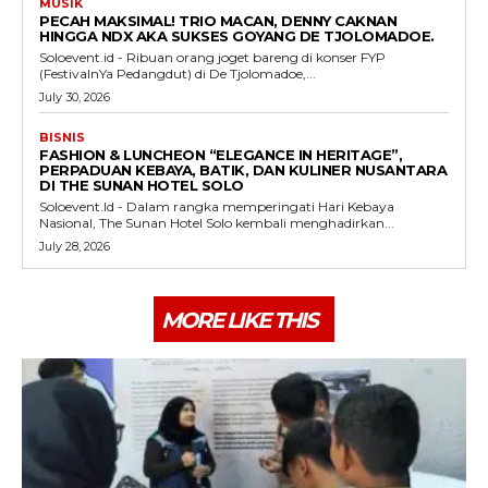
MUSIK
PECAH MAKSIMAL! TRIO MACAN, DENNY CAKNAN
HINGGA NDX AKA SUKSES GOYANG DE TJOLOMADOE.
Soloevent.id - Ribuan orang joget bareng di konser FYP
(FestivalnYa Pedangdut) di De Tjolomadoe,...
July 30, 2026
BISNIS
FASHION & LUNCHEON “ELEGANCE IN HERITAGE”,
PERPADUAN KEBAYA, BATIK, DAN KULINER NUSANTARA
DI THE SUNAN HOTEL SOLO
Soloevent.Id - Dalam rangka memperingati Hari Kebaya
Nasional, The Sunan Hotel Solo kembali menghadirkan...
July 28, 2026
MORE LIKE THIS