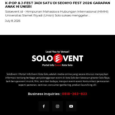
SoloEvent I Portal Info Event Kota Solo, adalah media online yang secara khusus menyajikan
informasi tentang berbagai penyelenggaraan event di kota Solo dan kawasan greater Solo Raya;
baik berupa event musik, film, seni dan budaya, maupun event-event komunikasi pemasaran
seperti pameran, seminar, consumer gathering, product launching, dll.
Business inquiries :
0818-263-823