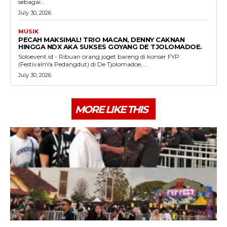
sebagai...
July 30, 2026
MUSIK
PECAH MAKSIMAL! TRIO MACAN, DENNY CAKNAN
HINGGA NDX AKA SUKSES GOYANG DE TJOLOMADOE.
Soloevent.id - Ribuan orang joget bareng di konser FYP
(FestivalnYa Pedangdut) di De Tjolomadoe,...
July 30, 2026
MORE LIKE THIS