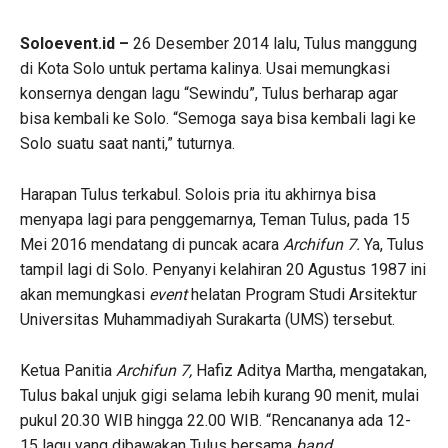
Soloevent.id –
26 Desember 2014 lalu, Tulus manggung
di Kota Solo untuk pertama kalinya. Usai memungkasi
konsernya dengan lagu “Sewindu”, Tulus berharap agar
bisa kembali ke Solo. “Semoga saya bisa kembali lagi ke
Solo suatu saat nanti,” tuturnya.
Harapan Tulus terkabul. Solois pria itu akhirnya bisa
menyapa lagi para penggemarnya, Teman Tulus, pada 15
Mei 2016 mendatang di puncak acara
Archifun 7.
Ya, Tulus
tampil lagi di Solo. Penyanyi kelahiran 20 Agustus 1987 ini
akan memungkasi
event
helatan Program Studi Arsitektur
Universitas Muhammadiyah Surakarta (UMS) tersebut.
Ketua Panitia
Archifun 7,
Hafiz Aditya Martha, mengatakan,
Tulus bakal unjuk gigi selama lebih kurang 90 menit, mulai
pukul 20.30 WIB hingga 22.00 WIB. “Rencananya ada 12-
15 lagu yang dibawakan Tulus bersama
band