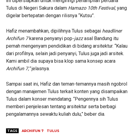
ini dipersiapkan untuk mengiringi penampilan perdana
Tulus di Negeri Sakura dalam
Hamazo 10th Festival
, yang
digelar bertepatan dengan rilisnya “Kutsu”.
Hafiz menambahkan, dipilihnya Tulus sebagai
headliner
Archifun 7
karena penyanyi pop-
jazz
asal Bandung itu
pernah mengenyam pendidikan di bidang arsitektur. “Kalau
dari profilnya, selain jadi penyanyi, Tulus juga jadi arsitek.
Kami ambil dia supaya bisa klop sama konsep acara
Archifun 7,”
jelasnya.
Sampai saat ini, Hafiz dan teman-temannya masih ngobrol
dengan manajemen Tulus terkait konten yang disampaikan
Tulus dalam konser mendatang. “Pengennya sih Tulus
memberi penjelesan tentang arsitektur serta berbagi
pengalamannya sewaktu kuliah dulu,” beber dia.
TAGS
ARCHIFUN 7
TULUS