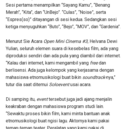
Sesi pertama menampilkan “Sayang Kamu”, “Benang
Merah”, “Kita”, dan “UnBejo”. “Culas”, “Noise”, serta
“Espres(so)” ditayangan di sesi kedua. Sedangkan sesi
ketiga menyuguhkan “Buto”, “Bejo”, “MOV”, dan “Gardenia”.
Menurut Sie Acara
Open Mini Cinema #3,
Helvana Dewi
Yulian, seluruh elemen suara di kesebelas film, ada yang
diproduksi sendiri dan ada pula yang diambil dari internet.
“Kalau dari internet, kami mengambil yang
free
dan
berlisensi. Ada juga kelompok yang kerjasama dengan
mahasiswa etnomusikologi buat bikin
soundtrack-
nya,”
tutur dia saat ditemui
Soloevent
usai acara.
Di samping itu,
event
tersebut juga jadi ajang menjalin
keakraban dengan mahasiswa program studi lain.
“Sewaktu proses bikin film, kami minta bantuan anak
etnomusikologi buat ngisi lagu. Aktornya kami pakai
teman-teman teater. Peralatan yang kami pakai di