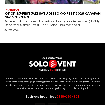
SoloEvent I Portal Info Event Kota Solo, adalah media online yang secara khusus menyajikan
informasi tentang berbagai penyelenggaraan event di kota Solo dan kawasan greater Solo Raya;
baik berupa event musik, film, seni dan budaya, maupun event-event komunikasi pemasaran
seperti pameran, seminar, consumer gathering, product launching, dll.
Business inquiries :
0818-263-823