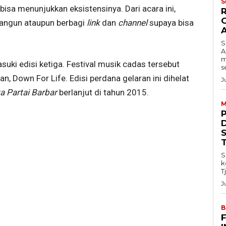
S
bisa menunjukkan eksistensinya. Dari acara ini,
bangun ataupun berbagi
link
dan
channel
supaya bisa
S
A
m
uki edisi ketiga. Festival musik cadas tersebut
s
n, Down For Life. Edisi perdana gelaran ini dihelat
J
a Partai Barbar
berlanjut di tahun 2015.
M
S
k
T
J
B