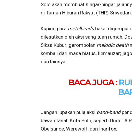
Solo akan membuat hingar-bingar jalanny
di Taman Hiburan Rakyat (THR) Sriwedari.
Kuping para
metalheads
bakal digempur r
dilesatkan oleh aksi sang tuan rumah, Do
Siksa Kubur; gerombolan
melodic death
m
kembali dari masa hiatus, Ilemauzar; jag
dan lainnya.
BACA JUGA :
RU
BA
Jangan lupakan pula aksi
band-band
pend
bawah tanah Kota Solo, seperti Under A P
Obeisance, Werewolf, dan Inarifox.