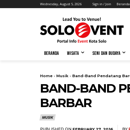
Wednesday, August 5, 2026
Sign in / Join
Beranda
BERANDA
WISATA
SENI DAN BUDAYA
Home
Musik
Band-Band Pendatang Baru
BAND-BAND PE
BARBAR
MUSIK
PUBLISHED ON
BY
FEBRUARY 27, 2016