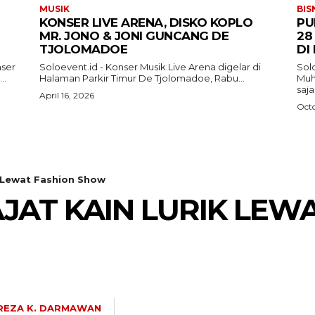
MUSIK
BIS
KONSER LIVE ARENA, DISKO KOPLO
PU
MR. JONO & JONI GUNCANG DE
28
TJOLOMADOE
DI
nser
Soloevent.id - Konser Musik Live Arena digelar di
Solo
..
Halaman Parkir Timur De Tjolomadoe, Rabu...
Muh
saj
April 16, 2026
Octo