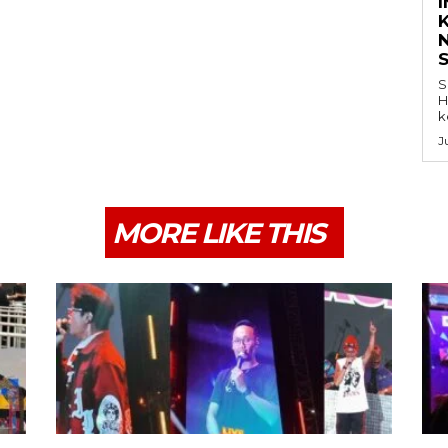
K
S
H
k
J
MORE LIKE THIS