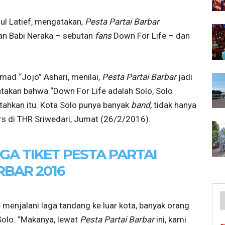
l Latief, mengatakan,
Pesta Partai Barbar
an Babi Neraka – sebutan
fans
Down For Life – dan
ad “Jojo” Ashari, menilai,
Pesta Partai Barbar
jadi
akan bahwa “Down For Life adalah Solo, Solo
tahkan itu. Kota Solo punya banyak
band,
tidak hanya
rs di THR Sriwedari, Jumat (26/2/2016).
GA TIKET PESTA PARTAI
RBAR 2016
menjalani laga tandang ke luar kota, banyak orang
Solo. “Makanya, lewat
Pesta Partai Barbar
ini, kami