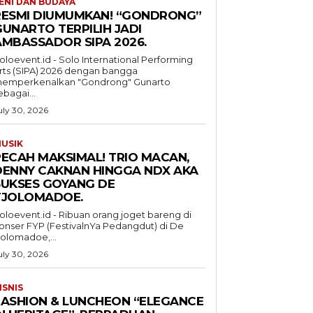
ENI DAN BUDAYA
RESMI DIUMUMKAN! “GONDRONG”
GUNARTO TERPILIH JADI
AMBASSADOR SIPA 2026.
oloevent.id - Solo International Performing
rts (SIPA) 2026 dengan bangga
emperkenalkan "Gondrong" Gunarto
ebagai...
uly 30, 2026
USIK
PECAH MAKSIMAL! TRIO MACAN,
DENNY CAKNAN HINGGA NDX AKA
SUKSES GOYANG DE
TJOLOMADOE.
oloevent.id - Ribuan orang joget bareng di
onser FYP (FestivalnYa Pedangdut) di De
jolomadoe,...
uly 30, 2026
ISNIS
FASHION & LUNCHEON “ELEGANCE