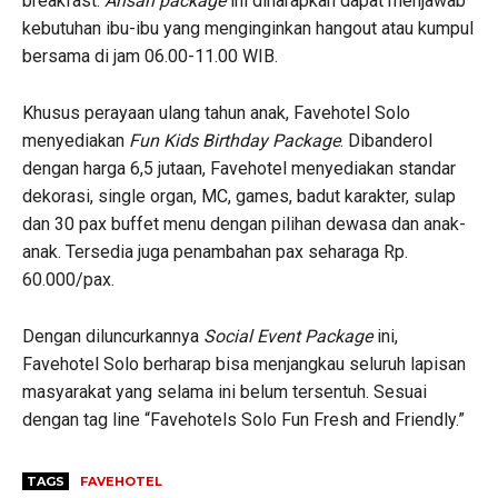
breakfast.
Arisan package
ini diharapkan dapat menjawab
kebutuhan ibu-ibu yang menginginkan hangout atau kumpul
bersama di jam 06.00-11.00 WIB.
Khusus perayaan ulang tahun anak, Favehotel Solo
menyediakan
Fun Kids Birthday Package
. Dibanderol
dengan harga 6,5 jutaan, Favehotel menyediakan standar
dekorasi, single organ, MC, games, badut karakter, sulap
dan 30 pax buffet menu dengan pilihan dewasa dan anak-
anak. Tersedia juga penambahan pax seharaga Rp.
60.000/pax.
Dengan diluncurkannya
Social Event Package
ini,
Favehotel Solo berharap bisa menjangkau seluruh lapisan
masyarakat yang selama ini belum tersentuh. Sesuai
dengan tag line “Favehotels Solo Fun Fresh and Friendly.”
TAGS
FAVEHOTEL