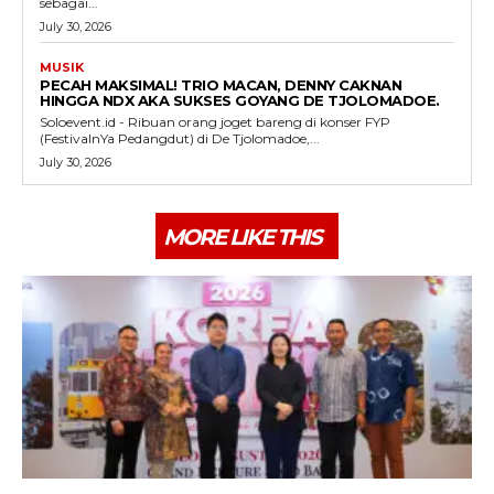
sebagai...
July 30, 2026
MUSIK
PECAH MAKSIMAL! TRIO MACAN, DENNY CAKNAN
HINGGA NDX AKA SUKSES GOYANG DE TJOLOMADOE.
Soloevent.id - Ribuan orang joget bareng di konser FYP
(FestivalnYa Pedangdut) di De Tjolomadoe,...
July 30, 2026
MORE LIKE THIS