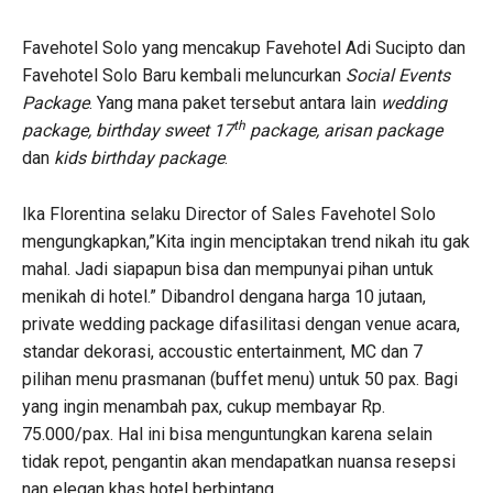
Favehotel Solo yang mencakup Favehotel Adi Sucipto dan
Favehotel Solo Baru kembali meluncurkan
Social Events
Package
. Yang mana paket tersebut antara lain
wedding
th
package, birthday sweet 17
package, arisan package
dan
kids birthday package
.
Ika Florentina selaku Director of Sales Favehotel Solo
mengungkapkan,”Kita ingin menciptakan trend nikah itu gak
mahal. Jadi siapapun bisa dan mempunyai pihan untuk
menikah di hotel.” Dibandrol dengana harga 10 jutaan,
private wedding package difasilitasi dengan venue acara,
standar dekorasi, accoustic entertainment, MC dan 7
pilihan menu prasmanan (buffet menu) untuk 50 pax. Bagi
yang ingin menambah pax, cukup membayar Rp.
75.000/pax. Hal ini bisa menguntungkan karena selain
tidak repot, pengantin akan mendapatkan nuansa resepsi
nan elegan khas hotel berbintang.