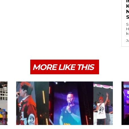
K
S
H
k
J
MORE LIKE THIS