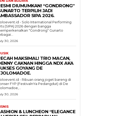
ENI DAN BUDAYA
RESMI DIUMUMKAN! “GONDRONG”
GUNARTO TERPILIH JADI
AMBASSADOR SIPA 2026.
oloevent.id - Solo International Performing
rts (SIPA) 2026 dengan bangga
emperkenalkan "Gondrong" Gunarto
ebagai...
uly 30, 2026
USIK
PECAH MAKSIMAL! TRIO MACAN,
DENNY CAKNAN HINGGA NDX AKA
SUKSES GOYANG DE
TJOLOMADOE.
oloevent.id - Ribuan orang joget bareng di
onser FYP (FestivalnYa Pedangdut) di De
jolomadoe,...
uly 30, 2026
ISNIS
FASHION & LUNCHEON “ELEGANCE