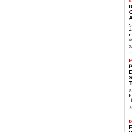
S
S
A
m
s
J
M
S
k
T
J
B