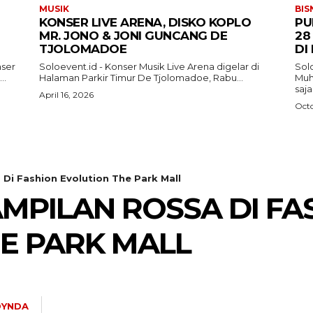
MUSIK
BIS
KONSER LIVE ARENA, DISKO KOPLO
PU
MR. JONO & JONI GUNCANG DE
28
TJOLOMADOE
DI
nser
Soloevent.id - Konser Musik Live Arena digelar di
Solo
..
Halaman Parkir Timur De Tjolomadoe, Rabu...
Muh
saj
April 16, 2026
Octo