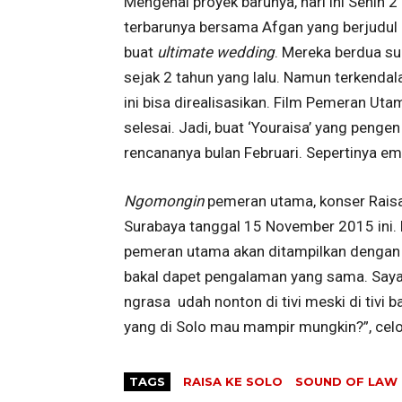
Mengenai proyek barunya, hari ini Senin
terbarunya bersama Afgan yang berjudul
buat
ultimate wedding
. Mereka berdua s
sejak 2 tahun yang lalu. Namun terkendala
ini bisa direalisasikan. Film Pemeran Ut
selesai. Jadi, buat ‘Youraisa’ yang pengen
rencananya bulan Februari. Sepertinya e
Ngomongin
pemeran utama, konser Raisa 
Surabaya tanggal 15 November 2015 ini.
pemeran utama akan ditampilkan dengan 
bakal dapet pengalaman yang sama. Saya 
ngrasa udah nonton di tivi meski di tivi
yang di Solo mau mampir mungkin?”, celo
TAGS
RAISA KE SOLO
SOUND OF LAW