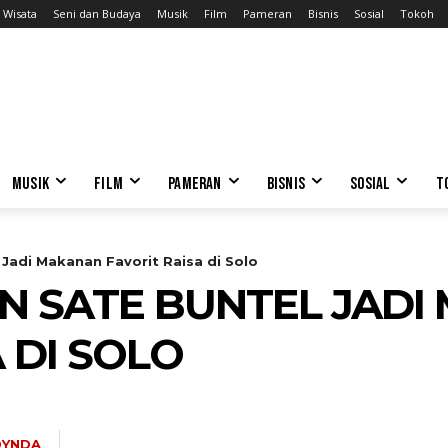
Wisata
Seni dan Budaya
Musik
Film
Pameran
Bisnis
Sosial
Tokoh
MUSIK
FILM
PAMERAN
BISNIS
SOSIAL
T
Jadi Makanan Favorit Raisa di Solo
N SATE BUNTEL JADI
 DI SOLO
DYNDA