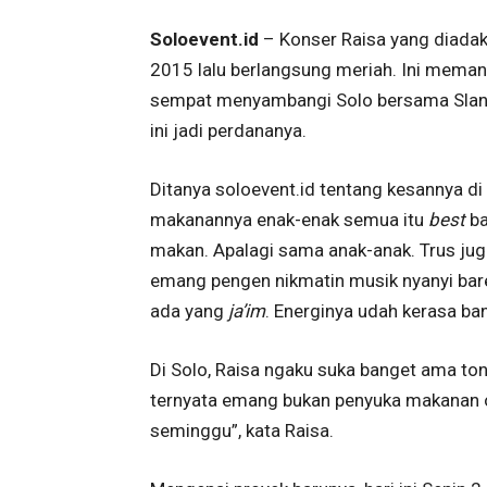
Soloevent.id
– Konser Raisa yang diada
2015 lalu berlangsung meriah. Ini memang
sempat menyambangi Solo bersama Slank d
ini jadi perdananya.
Ditanya soloevent.id tentang kesannya di
makanannya enak-enak semua itu
best
ba
makan. Apalagi sama anak-anak. Trus ju
emang pengen nikmatin musik nyanyi baren
ada yang
ja’im
. Energinya udah kerasa ba
Di Solo, Raisa ngaku suka banget ama to
ternyata emang bukan penyuka makanan or
seminggu”, kata Raisa.