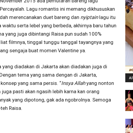
 2 November 2015 ada pemutaran bareng lagu
 Percayalah. Lagu romantis ini memang dikhususkan
udah merencanakan duet bareng dan
nyiptain
lagu itu
 waktu serta lebel yang berbeda, akhirnya baru tahun
ama yang juga dibintangi Raisa pun sudah 100%
 liat filmnya, tinggal tunggu tanggal tayangnya yang
mang sengaja buat momen Valentine ya.
yang diadakan di Jakarta akan diadakan juga di
 Dengan tema yang sama dengan di Jakarta,
AR
konsep yang sama persis. “
Insya Allah
yang nonton
juga pasti akan ngasih lebih karna kan orang
 banyak yang dipotong, gak ada ngobrolnya. Semoga
teh Raisa.