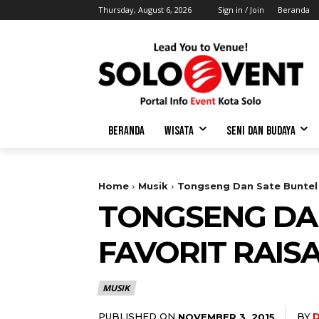
Thursday, August 6, 2026
Sign in / Join
Beranda
BERANDA
WISATA
SENI DAN BUDAYA
Home
Musik
Tongseng Dan Sate Buntel 
TONGSENG DA
FAVORIT RAISA
MUSIK
PUBLISHED ON
BY
NOVEMBER 3, 2015