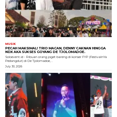
MUSIK
PECAH MAKSIMAL! TRIO MACAN, DENNY CAKNAN HINGGA
NDX AKA SUKSES GOYANG DE TJOLOMADOE.
Soloevent.id - Ribuan orang joget bareng di konser FYP (FestivalnYa
Pedangdut) di De Tjolomadoe,...
July 30, 2026