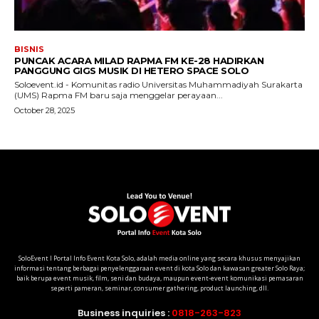
SoloEvent I Portal Info Event Kota Solo, adalah media online yang secara khusus menyajikan
informasi tentang berbagai penyelenggaraan event di kota Solo dan kawasan greater Solo Raya;
baik berupa event musik, film, seni dan budaya, maupun event-event komunikasi pemasaran
seperti pameran, seminar, consumer gathering, product launching, dll.
Business inquiries :
0818-263-823