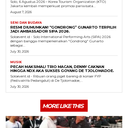
Solo, 6 Agustus 2026 – Korea Tourism Organization (KTO)
Jakarta kembali memperkuat promosi pariwisata...
August 7, 2026
SENI DAN BUDAYA
RESMI DIUMUMKAN! “GONDRONG” GUNARTO TERPILIH
JADI AMBASSADOR SIPA 2026.
Soloevent.id - Solo International Performing Arts (SIPA) 2026
dengan bangga memperkenalkan "Gondrong" Gunarto
sebagai...
July 30, 2026
MUSIK
PECAH MAKSIMAL! TRIO MACAN, DENNY CAKNAN
HINGGA NDX AKA SUKSES GOYANG DE TJOLOMADOE.
Soloevent.id - Ribuan orang joget bareng di konser FYP
(FestivalnYa Pedangdut) di De Tjolomadoe,...
July 30, 2026
MORE LIKE THIS