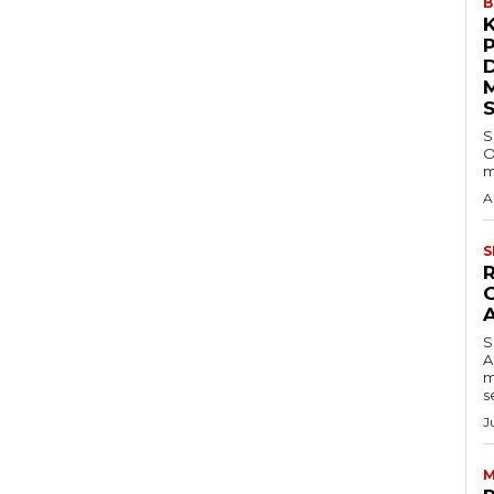
B
S
O
m
A
S
S
A
m
s
J
M