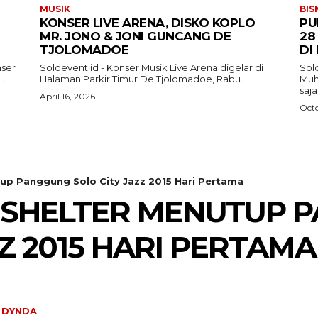
MUSIK
BIS
KONSER LIVE ARENA, DISKO KOPLO
PU
MR. JONO & JONI GUNCANG DE
28
TJOLOMADOE
DI
nser
Soloevent.id - Konser Musik Live Arena digelar di
Solo
..
Halaman Parkir Timur De Tjolomadoe, Rabu...
Muh
saj
April 16, 2026
Octo