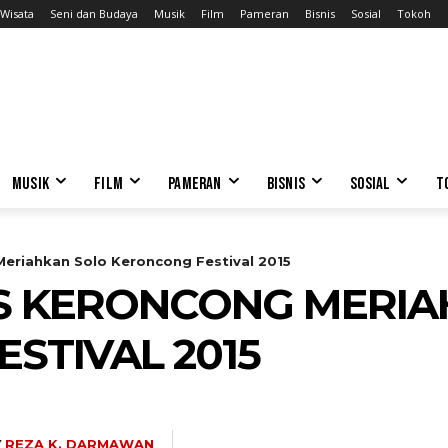
Wisata
Seni dan Budaya
Musik
Film
Pameran
Bisnis
Sosial
Tokoh
MUSIK
FILM
PAMERAN
BISNIS
SOSIAL
T
eriahkan Solo Keroncong Festival 2015
ES KERONCONG MERIA
STIVAL 2015
Y
REZA K. DARMAWAN