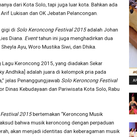
anya dari Kota Solo, tapi juga luar kota. Bahkan ada
K Arif Lukisan dan OK Jebatan Pelancongan.
gigi di
Solo Keroncong Festival 2015
adalah Johan
Lies Diana.
Event
tahun ini juga menghadirkan dua
Sheyla Ayu, Woro Mustika Siwi, dan Dhika.
g Lagu Keroncong 2015, yang diadakan Sekar
y Andhika] adalah juara di kelompok pria pada
a,” jelas Penanggungjawab
Solo Keroncong Festival
AR
or Dinas Kebudayaan dan Pariwisata Kota Solo, Rabu
Festival 2015
bertemakan “Keroncong Musik
maksud bahwa musik keroncong dengan perpaduan
aerah, akan menjadi identitas dan keberagaman musik