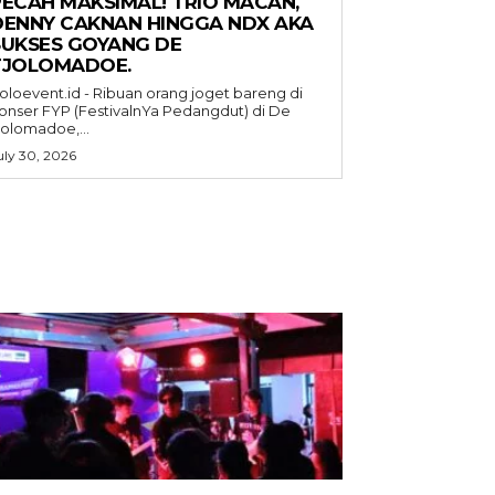
PECAH MAKSIMAL! TRIO MACAN,
DENNY CAKNAN HINGGA NDX AKA
SUKSES GOYANG DE
TJOLOMADOE.
oloevent.id - Ribuan orang joget bareng di
onser FYP (FestivalnYa Pedangdut) di De
jolomadoe,...
uly 30, 2026