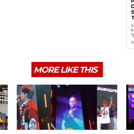
S
k
T
J
MORE LIKE THIS