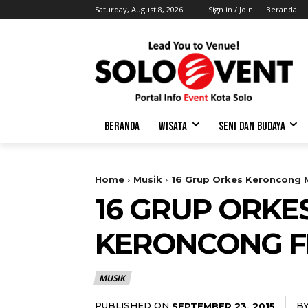
Saturday, August 8, 2026
Sign in / Join
Beranda
BERANDA
WISATA
SENI DAN BUDAYA
Home
Musik
16 Grup Orkes Keroncong M
16 GRUP ORK
KERONCONG FE
MUSIK
PUBLISHED ON
B
SEPTEMBER 23, 2015