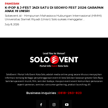
SoloEvent I Portal Info Event Kota Solo, adalah media online yang secara khusus menyajikan
informasi tentang berbagai penyelenggaraan event di kota Solo dan kawasan greater Solo Raya;
baik berupa event musik, film, seni dan budaya, maupun event-event komunikasi pemasaran
seperti pameran, seminar, consumer gathering, product launching, dll.
Business inquiries :
0818-263-823