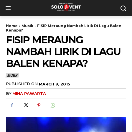
Home
Musik
FISIP Meraung Nambah Lirik Di Lagu Balen
Kenapa?
FISIP MERAUNG
NAMBAH LIRIK DI LAGU
BALEN KENAPA?
MUSIK
PUBLISHED ON
MARCH 9, 2015
BY
MINA PAWARTA