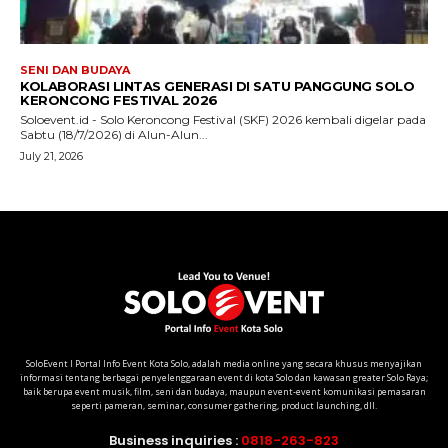
SoloEvent I Portal Info Event Kota Solo, adalah media online yang secara khusus menyajikan
informasi tentang berbagai penyelenggaraan event di kota Solo dan kawasan greater Solo Raya;
baik berupa event musik, film, seni dan budaya, maupun event-event komunikasi pemasaran
seperti pameran, seminar, consumer gathering, product launching, dll.
Business inquiries :
0818-263-823