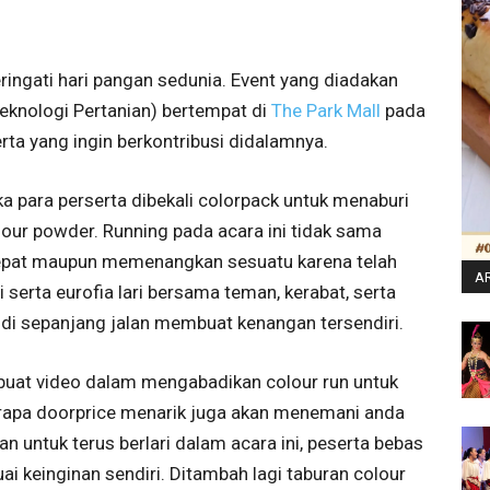
ingati hari pangan sedunia. Event yang diadakan
knologi Pertanian) bertempat di
The Park Mall
pada
rta yang ingin berkontribusi didalamnya.
ka para perserta dibekali colorpack untuk menaburi
our powder. Running pada acara ini tidak sama
rcepat maupun memenangkan sesuatu karena telah
AR
 serta eurofia lari bersama teman, kerabat, serta
di sepanjang jalan membuat kenangan tersendiri.
mbuat video dalam mengabadikan colour run untuk
eberapa doorprice menarik juga akan menemani anda
n untuk terus berlari dalam acara ini, peserta bebas
ai keinginan sendiri. Ditambah lagi taburan colour