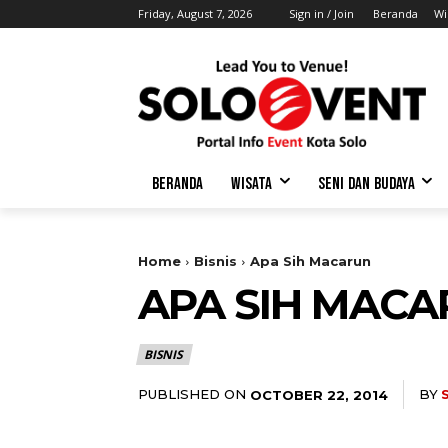
Friday, August 7, 2026
Sign in / Join
Beranda
Wi
BERANDA
WISATA
SENI DAN BUDAYA
Home
Bisnis
Apa Sih Macarun
APA SIH MAC
BISNIS
PUBLISHED ON
BY
OCTOBER 22, 2014