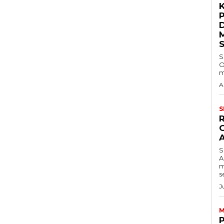
S
O
m
A
S
S
A
m
s
J
M