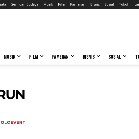
sata
Seni dan Budaya
Musik
Film
Pameran
Bisnis
Sosial
Tokoh
Lai
MUSIK
FILM
PAMERAN
BISNIS
SOSIAL
T
ARUN
SOLOEVENT