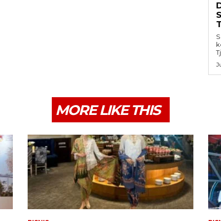
S
k
T
J
MORE LIKE THIS