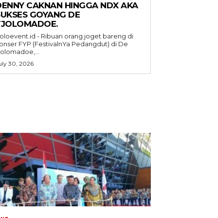
DENNY CAKNAN HINGGA NDX AKA
SUKSES GOYANG DE
TJOLOMADOE.
oloevent.id - Ribuan orang joget bareng di
onser FYP (FestivalnYa Pedangdut) di De
jolomadoe,...
uly 30, 2026