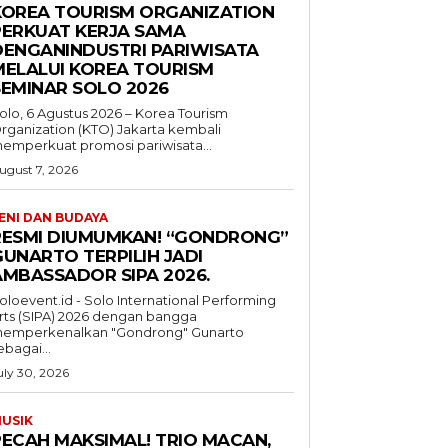
KOREA TOURISM ORGANIZATION
PERKUAT KERJA SAMA
DENGANINDUSTRI PARIWISATA
MELALUI KOREA TOURISM
SEMINAR SOLO 2026
olo, 6 Agustus 2026 – Korea Tourism
rganization (KTO) Jakarta kembali
emperkuat promosi pariwisata...
ugust 7, 2026
ENI DAN BUDAYA
RESMI DIUMUMKAN! “GONDRONG”
GUNARTO TERPILIH JADI
AMBASSADOR SIPA 2026.
oloevent.id - Solo International Performing
rts (SIPA) 2026 dengan bangga
emperkenalkan "Gondrong" Gunarto
ebagai...
uly 30, 2026
USIK
PECAH MAKSIMAL! TRIO MACAN,