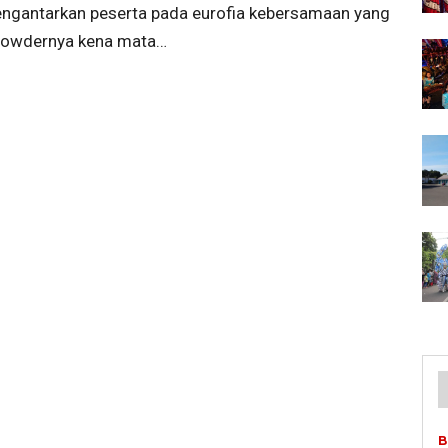
mengantarkan peserta pada eurofia kebersamaan yang
ur powdernya kena mata…
B