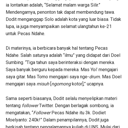
ia lontarkan adalah, “Selamat malam warga Silir.”
Mendengarnya, penonton tak dapat membendung tawa.
Dodit menganggap Solo adalah kota yang luar biasa. Tidak
lupa, ia juga menyampaikan selamat ulangtahun ke-21
untuk Pecas Ndahe.
Di materinya, ia berbicara banyak hal tentang Pecas
Ndahe. Salah satunya adalah “ilmu” yang didapat dari Doel
Sumbing. “Tiga tahun saya berinteraksi dengan mereka.
Saya banyak berguru kepada mereka. Mas Yoi’ mengajari
saya gitar. Mas Tomo mengajari saya nge-
drum.
Mas Doel
mengajari saya
misuh
[
ngomong
kotor],” ucapnya.
Sama seperti biasanya, Dodit selalu menyelipkan materi
tentang
follower
Twitter. Dengan berlagak sombong, ia
mengatakan, “
Follower
Pecas Ndahe itu 3k. Dodiet
Moelyanto: 240k!” Dalam penampilannya, Dodit juga
berkisah tentang pengalamannya kuliah di UNS. Mulai dari