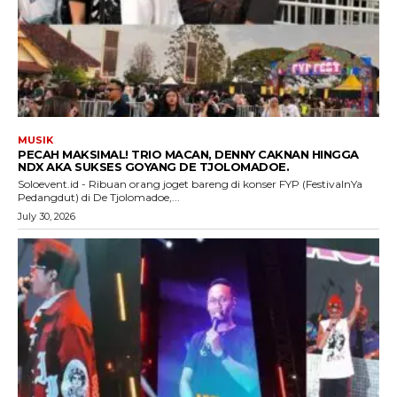
MUSIK
PECAH MAKSIMAL! TRIO MACAN, DENNY CAKNAN HINGGA
NDX AKA SUKSES GOYANG DE TJOLOMADOE.
Soloevent.id - Ribuan orang joget bareng di konser FYP (FestivalnYa
Pedangdut) di De Tjolomadoe,...
July 30, 2026