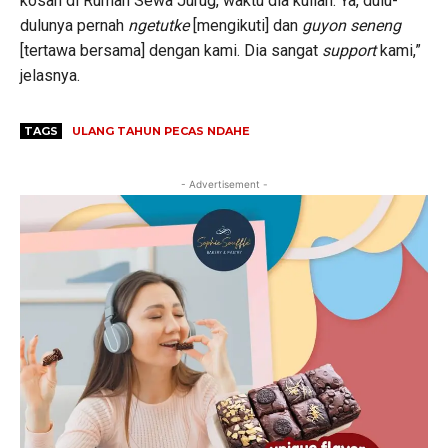
kosan di Rumah Sewa Jurug, waktu dia kuliah. Ya, dulu-
dulunya pernah
ngetutke
[mengikuti]
dan
guyon seneng
[tertawa bersama] dengan kami. Dia sangat
support
kami,”
jelasnya.
TAGS
ULANG TAHUN PECAS NDAHE
- Advertisement -