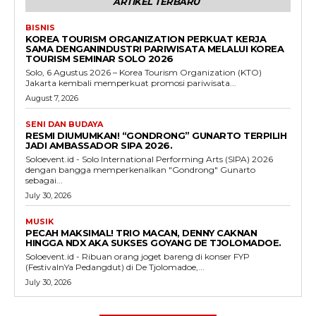
ARTIKEL TERBARU
BISNIS
KOREA TOURISM ORGANIZATION PERKUAT KERJA
SAMA DENGANINDUSTRI PARIWISATA MELALUI KOREA
TOURISM SEMINAR SOLO 2026
Solo, 6 Agustus 2026 – Korea Tourism Organization (KTO)
Jakarta kembali memperkuat promosi pariwisata...
August 7, 2026
SENI DAN BUDAYA
RESMI DIUMUMKAN! “GONDRONG” GUNARTO TERPILIH
JADI AMBASSADOR SIPA 2026.
Soloevent.id - Solo International Performing Arts (SIPA) 2026
dengan bangga memperkenalkan "Gondrong" Gunarto
sebagai...
July 30, 2026
MUSIK
PECAH MAKSIMAL! TRIO MACAN, DENNY CAKNAN
HINGGA NDX AKA SUKSES GOYANG DE TJOLOMADOE.
Soloevent.id - Ribuan orang joget bareng di konser FYP
(FestivalnYa Pedangdut) di De Tjolomadoe,...
July 30, 2026