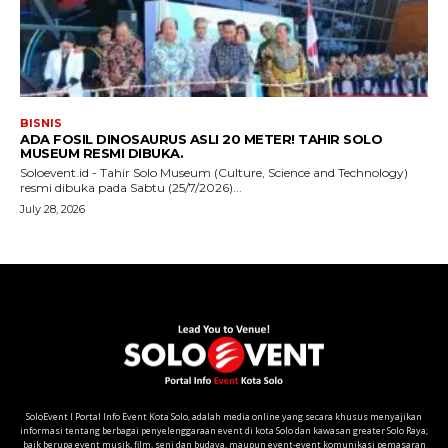
SoloEvent I Portal Info Event Kota Solo, adalah media online yang secara khusus menyajikan
informasi tentang berbagai penyelenggaraan event di kota Solo dan kawasan greater Solo Raya;
baik berupa event musik, film, seni dan budaya, maupun event-event komunikasi pemasaran