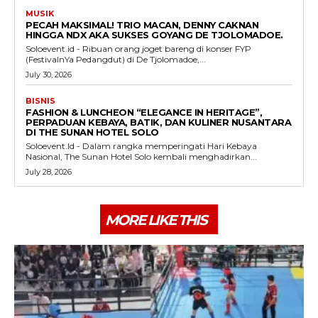
MUSIK
PECAH MAKSIMAL! TRIO MACAN, DENNY CAKNAN
HINGGA NDX AKA SUKSES GOYANG DE TJOLOMADOE.
Soloevent.id - Ribuan orang joget bareng di konser FYP
(FestivalnYa Pedangdut) di De Tjolomadoe,...
July 30, 2026
BISNIS
FASHION & LUNCHEON “ELEGANCE IN HERITAGE”,
PERPADUAN KEBAYA, BATIK, DAN KULINER NUSANTARA
DI THE SUNAN HOTEL SOLO
Soloevent.Id - Dalam rangka memperingati Hari Kebaya
Nasional, The Sunan Hotel Solo kembali menghadirkan...
July 28, 2026
MORE LIKE THIS