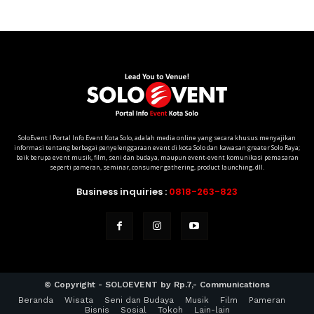
SoloEvent I Portal Info Event Kota Solo, adalah media online yang secara khusus menyajikan
informasi tentang berbagai penyelenggaraan event di kota Solo dan kawasan greater Solo Raya;
baik berupa event musik, film, seni dan budaya, maupun event-event komunikasi pemasaran
seperti pameran, seminar, consumer gathering, product launching, dll.
Business inquiries :
0818-263-823
© Copyright - SOLOEVENT by Rp.7,- Communications
Beranda
Wisata
Seni dan Budaya
Musik
Film
Pameran
Bisnis
Sosial
Tokoh
Lain-lain