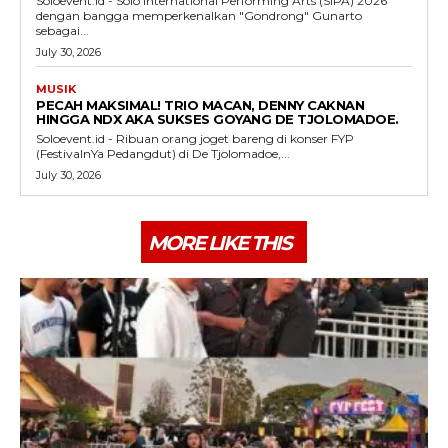
Soloevent.id - Solo International Performing Arts (SIPA) 2026
dengan bangga memperkenalkan "Gondrong" Gunarto
sebagai...
July 30, 2026
MUSIK
PECAH MAKSIMAL! TRIO MACAN, DENNY CAKNAN
HINGGA NDX AKA SUKSES GOYANG DE TJOLOMADOE.
Soloevent.id - Ribuan orang joget bareng di konser FYP
(FestivalnYa Pedangdut) di De Tjolomadoe,...
July 30, 2026
MORE LIKE THIS