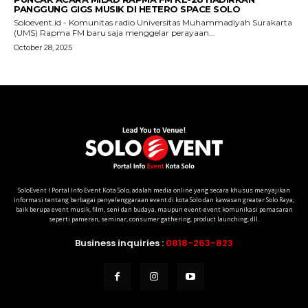
SoloEvent I Portal Info Event Kota Solo, adalah media online yang secara khusus menyajikan
informasi tentang berbagai penyelenggaraan event di kota Solo dan kawasan greater Solo Raya;
baik berupa event musik, film, seni dan budaya, maupun event-event komunikasi pemasaran
seperti pameran, seminar, consumer gathering, product launching, dll.
Business inquiries :
0818-263-823