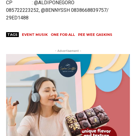
CP : @ALDIPONEGORO
085722223252, @BENNYSSH 0838668839757/
29ED1488
TAGS
EVENT MUSIK
ONE FOR ALL
PEE WEE GASKINS
- Advertisement -