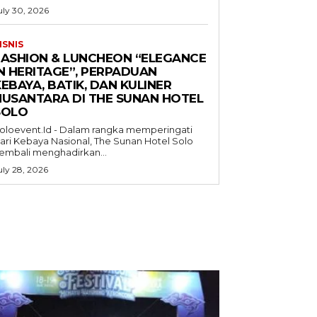
uly 30, 2026
ISNIS
FASHION & LUNCHEON “ELEGANCE
IN HERITAGE”, PERPADUAN
EBAYA, BATIK, DAN KULINER
NUSANTARA DI THE SUNAN HOTEL
SOLO
oloevent.Id - Dalam rangka memperingati
ari Kebaya Nasional, The Sunan Hotel Solo
embali menghadirkan...
uly 28, 2026