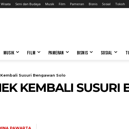
Wisata
Seni dan Budaya
Musik
Film
Pameran
Bisnis
Sosial
Tokoh
MUSIK
FILM
PAMERAN
BISNIS
SOSIAL
T
 Kembali Susuri Bengawan Solo
HEK KEMBALI SUSUR
MINA PAWARTA