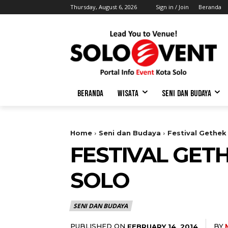
Thursday, August 6, 2026
Sign in / Join
Beranda
BERANDA
WISATA
SENI DAN BUDAYA
Home
Seni dan Budaya
Festival Gethek
FESTIVAL GET
SOLO
SENI DAN BUDAYA
PUBLISHED ON
BY
FEBRUARY 14, 2014