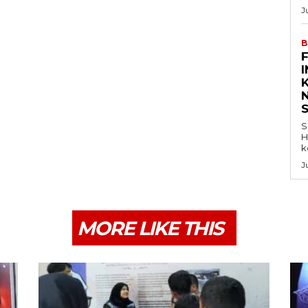
J
B
K
S
H
k
J
MORE LIKE THIS