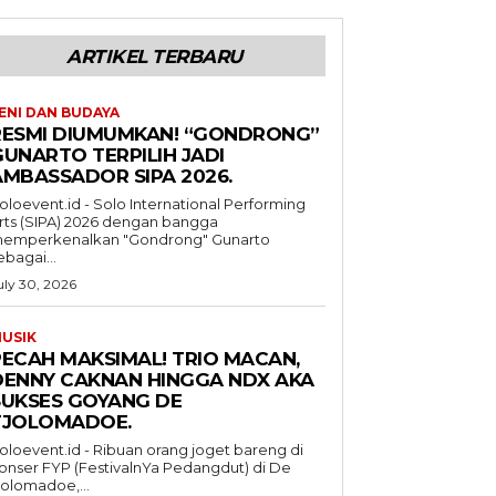
ARTIKEL TERBARU
ENI DAN BUDAYA
RESMI DIUMUMKAN! “GONDRONG”
GUNARTO TERPILIH JADI
AMBASSADOR SIPA 2026.
oloevent.id - Solo International Performing
rts (SIPA) 2026 dengan bangga
emperkenalkan "Gondrong" Gunarto
ebagai...
uly 30, 2026
USIK
PECAH MAKSIMAL! TRIO MACAN,
DENNY CAKNAN HINGGA NDX AKA
SUKSES GOYANG DE
TJOLOMADOE.
oloevent.id - Ribuan orang joget bareng di
onser FYP (FestivalnYa Pedangdut) di De
jolomadoe,...