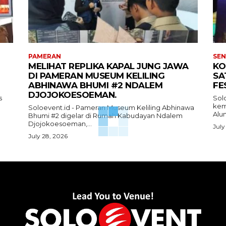
PAMERAN
SEN
MELIHAT REPLIKA KAPAL JUNG JAWA
KO
DI PAMERAN MUSEUM KELILING
SA
ABHINAWA BHUMI #2 NDALEM
FE
DJOJOKOESOEMAN.
s
Sol
kemb
Soloevent.id - Pameran Museum Keliling Abhinawa
Alun
Bhumi #2 digelar di Rumah Kabudayan Ndalem
Djojokoesoeman,...
July
July 28, 2026