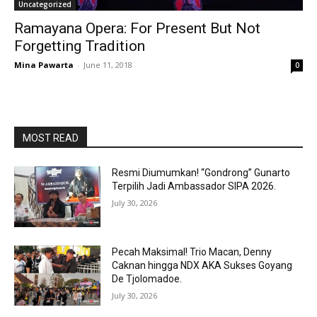
Uncategorized
Ramayana Opera: For Present But Not
Forgetting Tradition
Mina Pawarta
-
June 11, 2018
0
MOST READ
Resmi Diumumkan! “Gondrong” Gunarto
Terpilih Jadi Ambassador SIPA 2026.
July 30, 2026
Pecah Maksimal! Trio Macan, Denny
Caknan hingga NDX AKA Sukses Goyang
De Tjolomadoe.
July 30, 2026