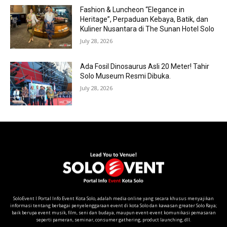
Fashion & Luncheon “Elegance in
Heritage”, Perpaduan Kebaya, Batik, dan
Kuliner Nusantara di The Sunan Hotel Solo
July 28, 2026
Ada Fosil Dinosaurus Asli 20 Meter! Tahir
Solo Museum Resmi Dibuka.
July 28, 2026
SoloEvent I Portal Info Event Kota Solo, adalah media online yang secara khusus menyajikan
informasi tentang berbagai penyelenggaraan event di kota Solo dan kawasan greater Solo Raya;
baik berupa event musik, film, seni dan budaya, maupun event-event komunikasi pemasaran
seperti pameran, seminar, consumer gathering, product launching, dll.