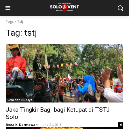
Tags
Tstj
Tag:
tstj
Seni dan Budaya
Jaka Tingkir Bagi-bagi Ketupat di TSTJ
Solo
Reza K. Darmawan
-
June 21, 2018
0