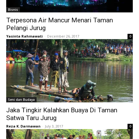
Bisnis
Terpesona Air Mancur Menari Taman
Pelangi Jurug
Yasinta Rahmawati
-
December 26, 2017
0
Seni dan Budaya
Jaka Tingkir Kalahkan Buaya Di Taman
Satwa Taru Jurug
Reza K. Darmawan
-
July 3, 2017
0