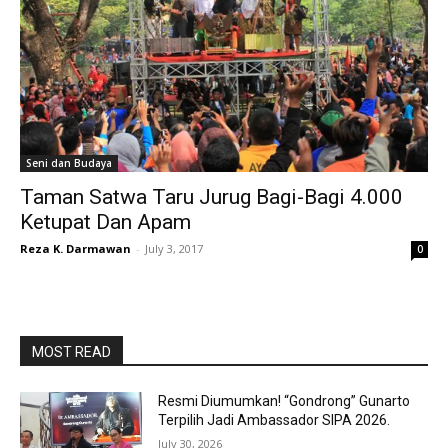
Seni dan Budaya
Taman Satwa Taru Jurug Bagi-Bagi 4.000
Ketupat Dan Apam
Reza K. Darmawan
-
July 3, 2017
0
MOST READ
Resmi Diumumkan! “Gondrong” Gunarto
Terpilih Jadi Ambassador SIPA 2026.
July 30, 2026