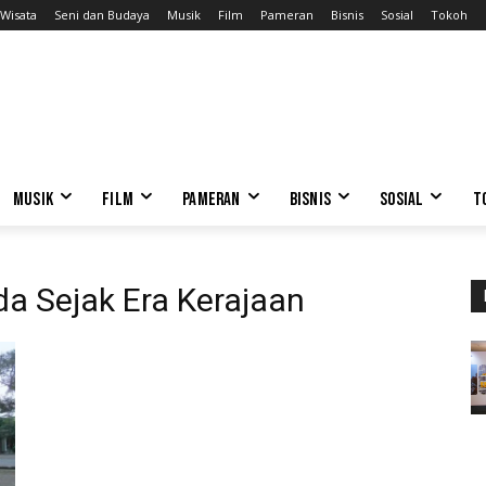
Wisata
Seni dan Budaya
Musik
Film
Pameran
Bisnis
Sosial
Tokoh
MUSIK
FILM
PAMERAN
BISNIS
SOSIAL
T
a Sejak Era Kerajaan