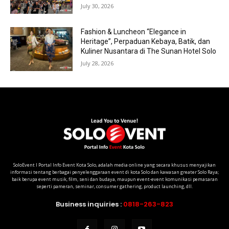
July 30, 2026
Fashion & Luncheon “Elegance in
Heritage”, Perpaduan Kebaya, Batik, dan
Kuliner Nusantara di The Sunan Hotel Solo
July 28, 2026
SoloEvent I Portal Info Event Kota Solo, adalah media online yang secara khusus menyajikan
informasi tentang berbagai penyelenggaraan event di kota Solo dan kawasan greater Solo Raya;
baik berupa event musik, film, seni dan budaya, maupun event-event komunikasi pemasaran
seperti pameran, seminar, consumer gathering, product launching, dll.
Business inquiries :
0818-263-823