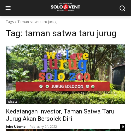
Tags
Taman satwa taru jurug
Tag:
taman satwa taru jurug
Wisata
Kedatangan Investor, Taman Satwa Taru
Jurug Akan Bersolek Diri
Joko Utomo
-
February 24, 2022
0