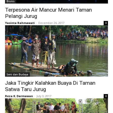
Bisnis
Terpesona Air Mancur Menari Taman
Pelangi Jurug
Yasinta Rahmawati
-
December 26, 2017
0
Seni dan Budaya
Jaka Tingkir Kalahkan Buaya Di Taman
Satwa Taru Jurug
Reza K. Darmawan
-
July 3, 2017
0