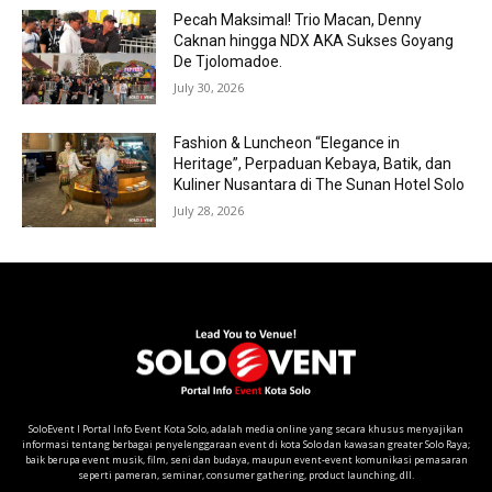
Pecah Maksimal! Trio Macan, Denny
Caknan hingga NDX AKA Sukses Goyang
De Tjolomadoe.
July 30, 2026
Fashion & Luncheon “Elegance in
Heritage”, Perpaduan Kebaya, Batik, dan
Kuliner Nusantara di The Sunan Hotel Solo
July 28, 2026
SoloEvent I Portal Info Event Kota Solo, adalah media online yang secara khusus menyajikan
informasi tentang berbagai penyelenggaraan event di kota Solo dan kawasan greater Solo Raya;
baik berupa event musik, film, seni dan budaya, maupun event-event komunikasi pemasaran
seperti pameran, seminar, consumer gathering, product launching, dll.