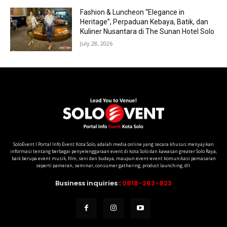
Fashion & Luncheon “Elegance in
Heritage”, Perpaduan Kebaya, Batik, dan
Kuliner Nusantara di The Sunan Hotel Solo
July 28, 2026
SoloEvent I Portal Info Event Kota Solo, adalah media online yang secara khusus menyajikan
informasi tentang berbagai penyelenggaraan event di kota Solo dan kawasan greater Solo Raya;
baik berupa event musik, film, seni dan budaya, maupun event-event komunikasi pemasaran
seperti pameran, seminar, consumer gathering, product launching, dll.
Business inquiries :
0818-263-823