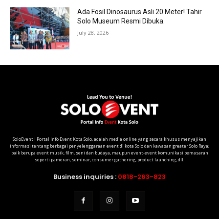
Ada Fosil Dinosaurus Asli 20 Meter! Tahir
Solo Museum Resmi Dibuka.
July 28, 2026
SoloEvent I Portal Info Event Kota Solo, adalah media online yang secara khusus menyajikan
informasi tentang berbagai penyelenggaraan event di kota Solo dan kawasan greater Solo Raya;
baik berupa event musik, film, seni dan budaya, maupun event-event komunikasi pemasaran
seperti pameran, seminar, consumer gathering, product launching, dll.
Business inquiries :
0818-263-823