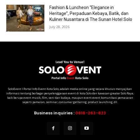
Fashion & Luncheon “Elegance in
Heritage”, Perpaduan Kebaya, Batik, dan
Kuliner Nusantara di The Sunan Hotel Solo
July 28, 2026
SoloEvent I Portal Info Event Kota Solo, adalah media online yang secara khusus menyajikan
informasi tentang berbagai penyelenggaraan event di kota Solo dan kawasan greater Solo Raya;
baik berupa event musik, film, seni dan budaya, maupun event-event komunikasi pemasaran
seperti pameran, seminar, consumer gathering, product launching, dll.
Business inquiries :
0818-263-823