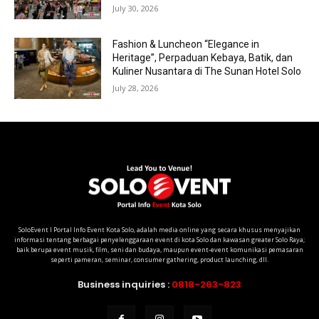
July 30, 2026
Fashion & Luncheon “Elegance in
Heritage”, Perpaduan Kebaya, Batik, dan
Kuliner Nusantara di The Sunan Hotel Solo
July 28, 2026
SoloEvent I Portal Info Event Kota Solo, adalah media online yang secara khusus menyajikan
informasi tentang berbagai penyelenggaraan event di kota Solo dan kawasan greater Solo Raya;
baik berupa event musik, film, seni dan budaya, maupun event-event komunikasi pemasaran
seperti pameran, seminar, consumer gathering, product launching, dll.
Business inquiries :
0818-263-823