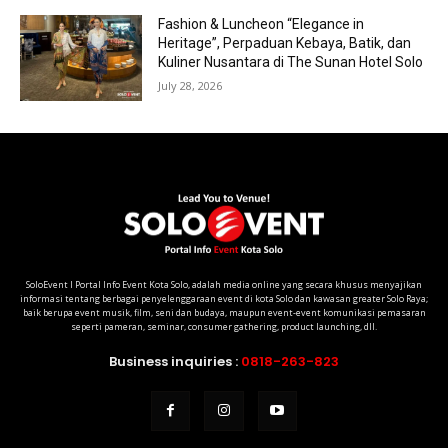
Fashion & Luncheon “Elegance in
Heritage”, Perpaduan Kebaya, Batik, dan
Kuliner Nusantara di The Sunan Hotel Solo
July 28, 2026
SoloEvent I Portal Info Event Kota Solo, adalah media online yang secara khusus menyajikan
informasi tentang berbagai penyelenggaraan event di kota Solo dan kawasan greater Solo Raya;
baik berupa event musik, film, seni dan budaya, maupun event-event komunikasi pemasaran
seperti pameran, seminar, consumer gathering, product launching, dll.
Business inquiries :
0818-263-823