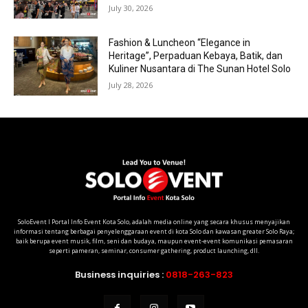
July 30, 2026
Fashion & Luncheon “Elegance in
Heritage”, Perpaduan Kebaya, Batik, dan
Kuliner Nusantara di The Sunan Hotel Solo
July 28, 2026
SoloEvent I Portal Info Event Kota Solo, adalah media online yang secara khusus menyajikan
informasi tentang berbagai penyelenggaraan event di kota Solo dan kawasan greater Solo Raya;
baik berupa event musik, film, seni dan budaya, maupun event-event komunikasi pemasaran
seperti pameran, seminar, consumer gathering, product launching, dll.
Business inquiries :
0818-263-823