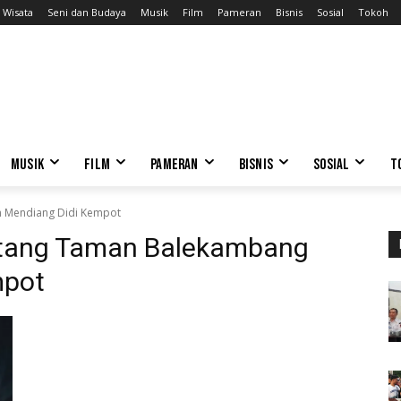
Wisata
Seni dan Budaya
Musik
Film
Pameran
Bisnis
Sosial
Tokoh
MUSIK
FILM
PAMERAN
BISNIS
SOSIAL
T
n Mendiang Didi Kempot
entang Taman Balekambang
mpot