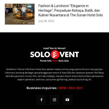
Fashion & Luncheon “Elegance in
Heritage”, Perpaduan Kebaya, Batik, dan
Kuliner Nusantara di The Sunan Hotel Solo
July 28, 2026
SoloEvent I Portal Info Event Kota Solo, adalah media online yang secara khusus menyajikan
informasi tentang berbagai penyelenggaraan event di kota Solo dan kawasan greater Solo Raya;
baik berupa event musik, film, seni dan budaya, maupun event-event komunikasi pemasaran
seperti pameran, seminar, consumer gathering, product launching, dll.
Business inquiries :
0818-263-823