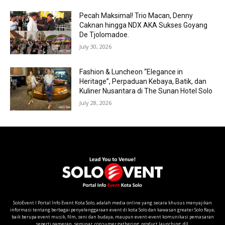
Pecah Maksimal! Trio Macan, Denny
Caknan hingga NDX AKA Sukses Goyang
De Tjolomadoe.
July 30, 2026
Fashion & Luncheon “Elegance in
Heritage”, Perpaduan Kebaya, Batik, dan
Kuliner Nusantara di The Sunan Hotel Solo
July 28, 2026
SoloEvent I Portal Info Event Kota Solo, adalah media online yang secara khusus menyajikan
informasi tentang berbagai penyelenggaraan event di kota Solo dan kawasan greater Solo Raya;
baik berupa event musik, film, seni dan budaya, maupun event-event komunikasi pemasaran
seperti pameran, seminar, consumer gathering, product launching, dll.