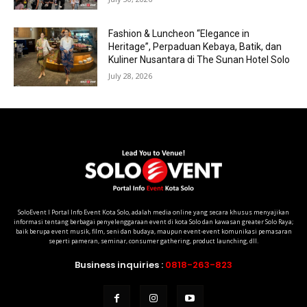
Fashion & Luncheon “Elegance in
Heritage”, Perpaduan Kebaya, Batik, dan
Kuliner Nusantara di The Sunan Hotel Solo
July 28, 2026
SoloEvent I Portal Info Event Kota Solo, adalah media online yang secara khusus menyajikan
informasi tentang berbagai penyelenggaraan event di kota Solo dan kawasan greater Solo Raya;
baik berupa event musik, film, seni dan budaya, maupun event-event komunikasi pemasaran
seperti pameran, seminar, consumer gathering, product launching, dll.
Business inquiries :
0818-263-823