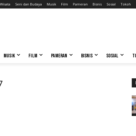
Wisata
Seni dan Budaya
Musik
Film
Pameran
Bisnis
Sosial
Tokoh
MUSIK
FILM
PAMERAN
BISNIS
SOSIAL
T
7