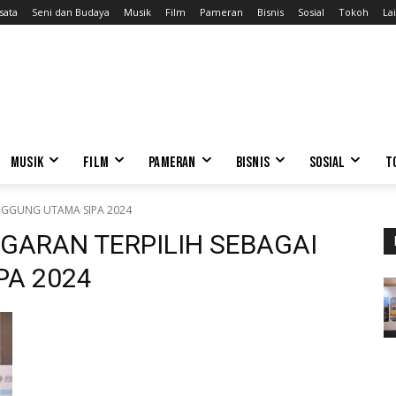
sata
Seni dan Budaya
Musik
Film
Pameran
Bisnis
Sosial
Tokoh
Lai
MUSIK
FILM
PAMERAN
BISNIS
SOSIAL
T
NGGUNG UTAMA SIPA 2024
ARAN TERPILIH SEBAGAI
PA 2024