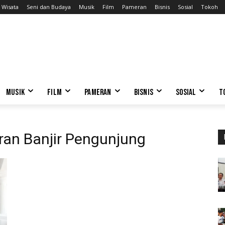
Wisata
Seni dan Budaya
Musik
Film
Pameran
Bisnis
Sosial
Tokoh
MUSIK
FILM
PAMERAN
BISNIS
SOSIAL
T
an Banjir Pengunjung