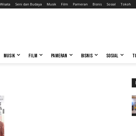
Wisata
Seni dan Budaya
Musik
Film
Pameran
Bisnis
Sosial
Tokoh
MUSIK
FILM
PAMERAN
BISNIS
SOSIAL
T