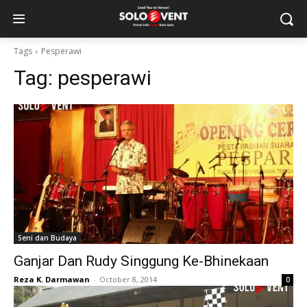
Tags
Pesperawi
Tag:
pesperawi
Seni dan Budaya
Ganjar Dan Rudy Singgung Ke-Bhinekaan
Reza K. Darmawan
-
October 8, 2014
0